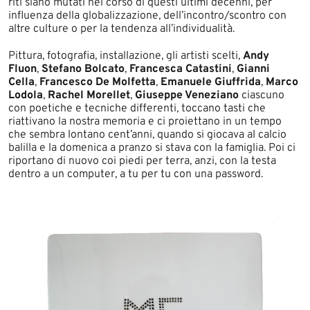
riti siano mutati nel corso di questi ultimi decenni, per
influenza della globalizzazione, dell’incontro/scontro con
altre culture o per la tendenza all’individualità.
Pittura, fotografia, installazione, gli artisti scelti,
Andy
Fluon
,
Stefano Bolcato
,
Francesca Catastini
,
Gianni
Cella
,
Francesco De Molfetta
,
Emanuele Giuffrida
,
Marco
Lodola
,
Rachel Morellet
,
Giuseppe Veneziano
ciascuno
con poetiche e tecniche differenti, toccano tasti che
riattivano la nostra memoria e ci proiettano in un tempo
che sembra lontano cent’anni, quando si giocava al calcio
balilla e la domenica a pranzo si stava con la famiglia. Poi ci
riportano di nuovo coi piedi per terra, anzi, con la testa
dentro a un computer, a tu per tu con una password.