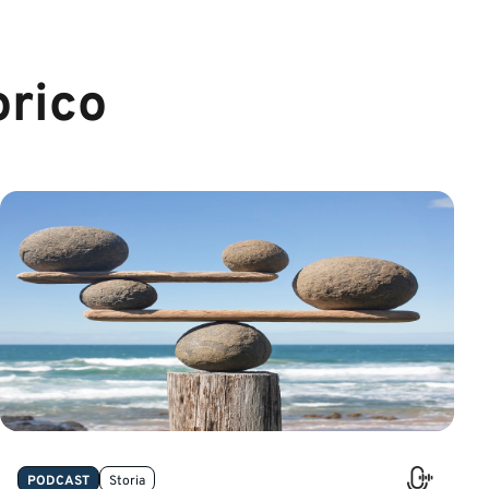
orico
PODCAST
Storia