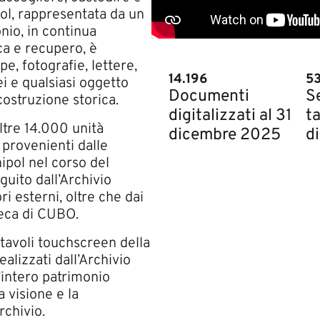
ol, rappresentata da un
io, in continua
ca e recupero, è
pe, fotografie, lettere,
14.196
5
ei e qualsiasi oggetto
Documenti
S
icostruzione storica.
digitalizzati al 31
ta
tre 14.000 unità
dicembre 2025
d
 provenienti dalle
ipol nel corso del
guito dall’Archivio
ri esterni, oltre che dai
teca di CUBO.
 tavoli touchscreen della
alizzati dall’Archivio
’intero patrimonio
a visione e la
rchivio.