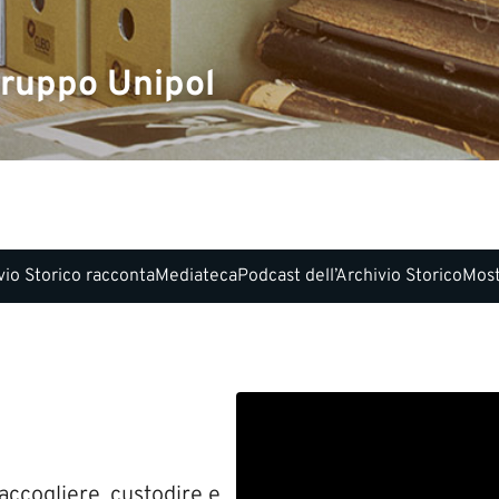
 Gruppo Unipol
vio Storico racconta
Mediateca
Podcast dell’Archivio Storico
Most
accogliere, custodire e