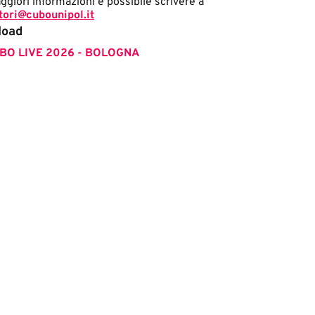
giori informazioni è possibile scrivere a
tori@cubounipol.it
load
BO LIVE 2026 - BOLOGNA