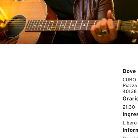
Dove
CUBO i
Piazza 
40128
Orari
​21:30
Ingre
Libero
Inform