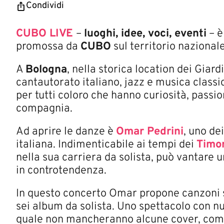
Condividi
​CUBO LIVE
–
luoghi, idee, voci, eventi
– è
promossa da
CUBO
sul territorio nazional
A
Bologna
, nella storica location dei Giard
cantautorato italiano, jazz e musica classic
per tutti coloro che hanno curiosità, passio
compagnia.
Ad aprire le danze è
Omar Pedrini
, uno de
italiana. Indimenticabile ai tempi dei
Timor
nella sua carriera da solista, può vantare u
in controtendenza.
In questo concerto Omar propone canzoni scr
sei album da solista. Uno spettacolo con nu
quale non mancheranno alcune cover, come