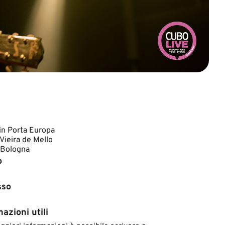
n Porta Europa
Vieira de Mello
 Bologna
o
sso
azioni utili