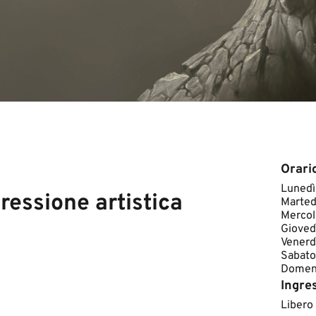
Orari
​Lunedì
pressione artistica
Marted
Mercol
Gioved
Venerd
Sabato
Domeni
Ingre
Libero