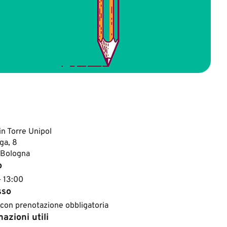
n Torre Unipol
ga, 8
 Bologna
o
– 13:00
sso
 con prenotazione obbligatoria
azioni utili