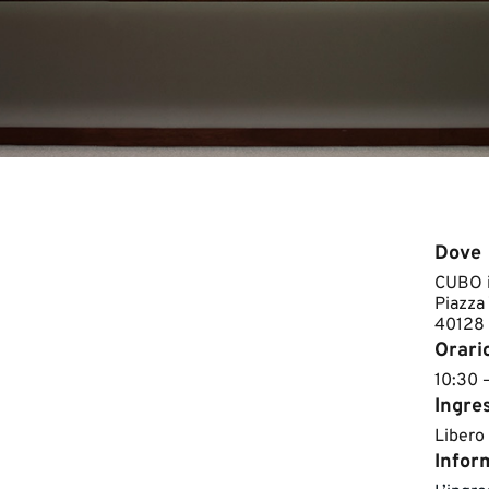
Dove
CUBO i
Piazza 
40128
Orari
10:30 
Ingre
Libero
Inform