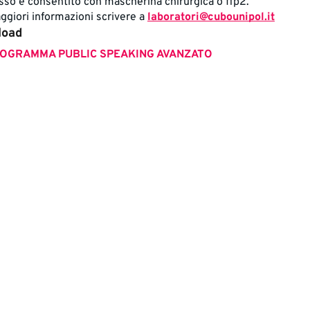
esso è consentito con mascherina chirurgica o ffp2.
ggiori informazioni scrivere a
laboratori@cubounipol.it
load
OGRAMMA PUBLIC SPEAKING AVANZATO