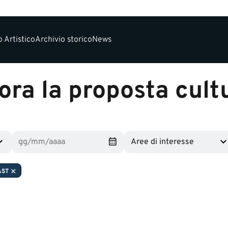
 Artistico
Archivio storico
News
ora la proposta cult
Aree di interesse
AST