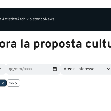
 Artistico
Archivio storico
News
ora la proposta cult
Aree di interesse
I
Talk