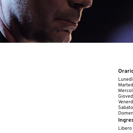
Orari
​Lunedì
Marted
Mercol
Gioved
Venerd
Sabato
Domeni
Ingre
Libero