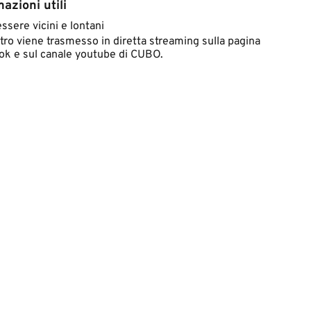
azioni utili
essere vicini e lontani
ntro viene trasmesso in diretta streaming sulla pagina
k e sul canale y​outube di CUBO.​