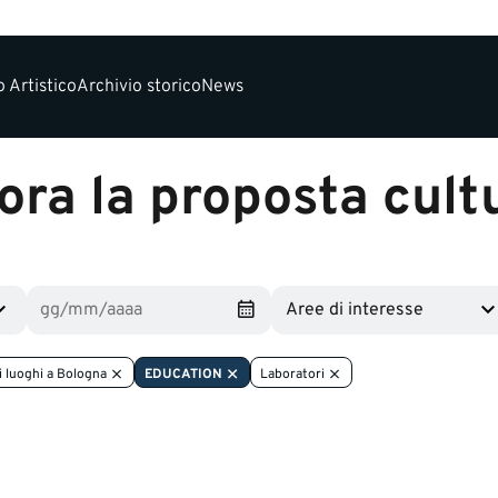
 Artistico
Archivio storico
News
ora la proposta cult
Aree di interesse
i luoghi a Bologna
EDUCATION
Laboratori