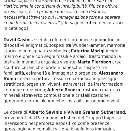
critica capace di sospendere le evidenze del reale e di
riarticolarne le condizioni di intelligibilità. Più che offrire
un’evasione, essa produce uno scarto: una distanza
necessaria attraverso cui l’immaginazione torna a operare
come forma di conoscenza.”
[cfr. saggio critico dei curatori
in catalogo]
David Casini
assembla elementi organici e geometrici in
dispositivi enigmatici, sospesi tra Wunderkammer, memoria
storica e immaginario simbolico;
Caterina Morigi
incide
marmo e onice con segni fossili e arcaici, trasformando la
pietra in memoria organica vivente;
Marta Pierobon
crea
sculture ceramiche ibride e fiabesche, sospese tra
familiarità, estraneità e immaginario organico;
Alessandro
Roma
intreccia pittura, tessuto e ceramica in paesaggi
stratificati, organismi viventi attraversati da trasformazioni
continue e memoria;
Alberto Scodro
trasforma materia e
minerali attraverso combustione e cristallizzazione,
generando forme alchemiche, instabili, autonome e vitali.
Le opere di
Alberto Savinio
e
Vivian Graham Sutherland,
provenienti dal Patrimonio artistico del Gruppo Unipol, si
inseriscono nel percorso espositivo come presenze
genealogiche e complici visionari: nelle loro immagini,