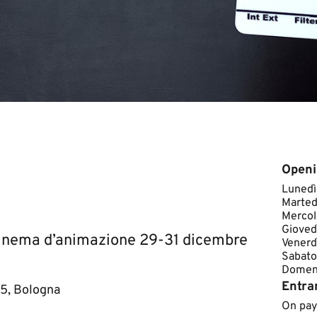
Openi
​Lunedì
Marted
Mercol
Gioved
il cinema d’animazione 29-31 dicembre
Venerd
Sabato
Domeni​c
Entra
 5, Bologna
On pa