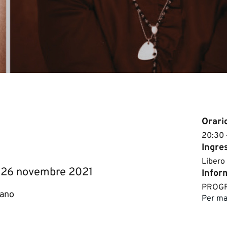
Orari
​​20:30
Ingre
Libero
ce 26 novembre 2021
Inform
​PROGR
ano​
Per ma