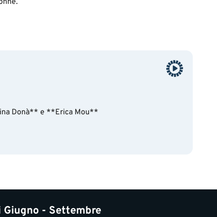
donne.
stina Donà** e **Erica Mou**
i Giugno - Settembre