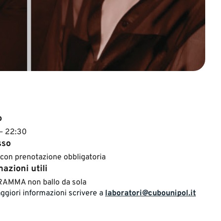
o
 – 22:30
sso
 con prenotazione obbligatoria
azioni utili
AMMA non ballo da sola​
ggiori informazioni scrivere a
laboratori@cubounipol.it